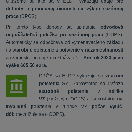
Ukážeme si, ako sa v ELDP vykazujú údaje pre
KROS Sklad
dohody o pracovnej činnosti na výkon sezónnej
práce
(DPČS).
Všeobecné
Pri tomto type dohody sa uplatňuje
odvodová
Nastavenia
odpočítateľná položka pri sezónnej práci
(OOPS).
Funkcie
Automaticky sa odpočítava od vymeriavacieho základu
na
starobné poistenie
a
poistenie v nezamestnanosti
Digitálna kancelária
za zamestnanca aj zamestnávateľa.
Pre rok 2023 je vo
výške 605,50 eura.
Začíname
DPČS sa ELDP vykazuje so
znakom
Čo KROS Digitálna kancelária ponúka
poistenia SZ
. Samostatne sa uvádza
Používatelia
starobné poistenie
v rubrike
Funkcie
VZ
(znížený o OOPS) a samostatne
na
Prepojenie s účtovníctvom
invalidné poistenie
v rubrike
VZ počas vylúč.
Nastavenia
dôb
(neznižuje sa o OOPS).