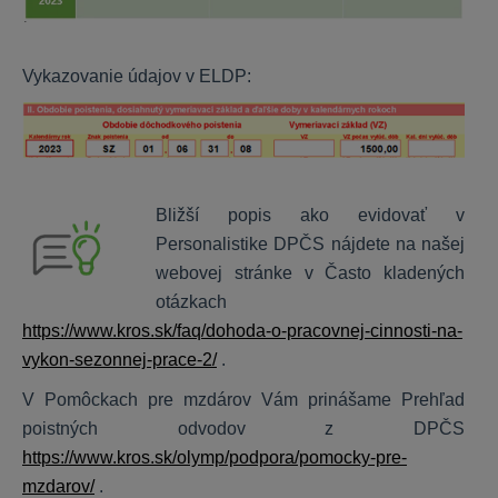
Vykazovanie údajov v ELDP:
Bližší popis ako evidovať v
Personalistike DPČS nájdete na našej
webovej stránke v Často kladených
otázkach
https://www.kros.sk/faq/dohoda-o-pracovnej-cinnosti-na-
vykon-sezonnej-prace-2/
.
V Pomôckach pre mzdárov Vám prinášame Prehľad
poistných odvodov z DPČS
https://www.kros.sk/olymp/podpora/pomocky-pre-
mzdarov/
.