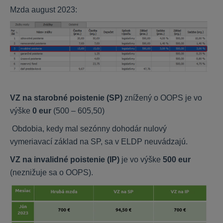
Mzda august 2023:
Stavario - Prvé kroky
Stavario - Časté otázky
Stavario - Nápoveda
Buildary.online - Časté otázky
Výmery
VZ na starobné poistenie (SP)
znížený o OOPS je vo
HYPO
výške
0 eur
(500 – 605,50)
Inštalácia
Obdobia, kedy mal sezónny dohodár nulový
vymeriavací základ na SP, sa v ELDP neuvádzajú.
Všeobecné
Nastavenia
VZ na invalidné poistenie (IP)
je vo výške
500 eur
Ohodnocovanie
(neznižuje sa o OOPS).
Mobilný znalec
MEMO