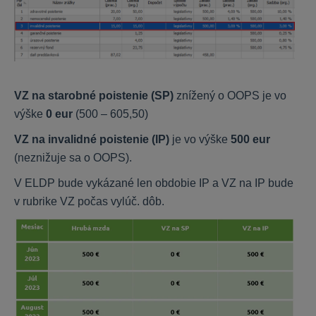
VZ na starobné poistenie (SP)
znížený o OOPS je vo
výške
0 eur
(500 – 605,50)
VZ na invalidné poistenie (IP)
je vo výške
500 eur
(neznižuje sa o OOPS).
V ELDP bude vykázané len obdobie IP a VZ na IP bude
v rubrike VZ počas vylúč. dôb.