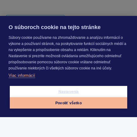
O súboroch cookie na tejto stránke
Informácie v dokumente sú spracované k právnemu
Súbory cookie používame na zhromažďovanie a analýzu informácií o
výkone a používaní stránok, na poskytovanie funkcií sociálnych médií a
stavu platnému ku dňu jeho publikácie. 14.09.2023
na vylepšenie a prispôsobenie obsahu a reklám. Kliknutím na
Nastavenie si prezrite možnosti ovládania umožňujúceho odmietnuť
prispôsobovanie pomocou súborov cookie vrátane odmietnuť
používanie niektorých či všetkých súborov cookie na iné účely.
Viac informácií
Nastavenia
Povoliť všetko
KROS a.s.
www.kros.sk
KROS Academy