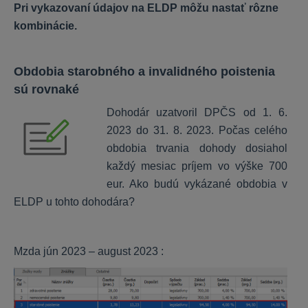
KROS Dochádzka
Pri vykazovaní údajov na ELDP môžu nastať rôzne
kombinácie.
Základné nastavenia
Prístupy a čítačky
Obdobia starobného a invalidného poistenia
Nastavenie zamestnanca
sú rovnaké
Voliteľné položky a výnimky
Dohodár uzatvoril DPČS od 1. 6.
Pracovné kalendáre
2023 do 31. 8. 2023. Počas celého
Spracovanie dochádzky
obdobia trvania dohody dosiahol
Tlačové zostavy
každý mesiac príjem vo výške 700
eur. Ako budú vykázané obdobia v
HR systém
ELDP u tohto dohodára?
Nastavenie HR systému
Mzda jún 2023 – august 2023 :
Práca s kartou zamestnanca
Práca so šanónmi