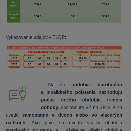
Všeobecné
KROS účet
Vykazovanie údajov v ELDP:
Ak sa
obdobia starobného
a invalidného poistenia nezhodujú
počas celého obdobia trvania
dohody
, dosiahnuté VZ na SP a IP sa
uvedú
samostatne v dvoch alebo vo viacerých
riadkoch
. Ako prvé sa uvedú všetky obdobia
starobného poistenia a následne všetky obdobia