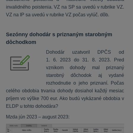
invalidného poistenia. VZ na SP sa uvedú v rubrike VZ.
VZ na IP sa uvedú v rubrike VZ počas vylúč. dôb.
Sezónny dohodár s priznaným starobným
dôchodkom
Dohodár uzatvoril DPČS od
1. 6. 2023 do 31. 8. 2023. Pred
vznikom dohody mal priznaný
starobný dôchodok aj vydané
rozhodnutie o jeho priznaní. Počas
celého obdobia trvania dohody dosiahol každý mesiac
príjem vo výške 700 eur. Ako budú vykázané obdobia v
ELDP u tohto dohodára?
Mzda jún 2023 – august 2023: