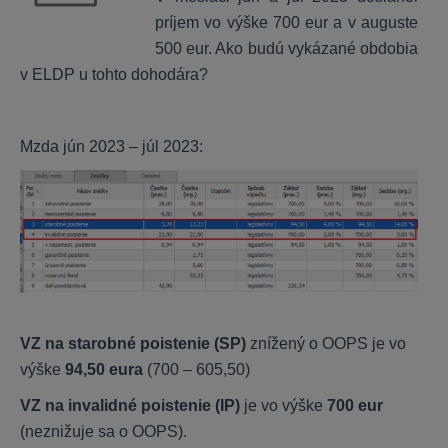
príjem vo výške 700 eur a v auguste
Uzávierka roka a daňové priznania
500 eur. Ako budú vykázané obdobia
v ELDP u tohto dohodára?
Daňové priznania
Mzda jún 2023 – júl 2023:
Stavebné riešenie
CENKROS 4 - Rozpočet
CENKROS 4 - Importy/Exporty
CENKROS 4 - Technické (inštalácia, aktivovanie ...)
CENKROS 4 - Chybové hlásenia
CENKROS 4 - Kalkulácia
VZ na starobné poistenie (SP)
znížený o OOPS je vo
CENEKON Tipy/databáza
výške
94,50 eura
(700 – 605,50)
Priebeh výstavby
VZ na invalidné poistenie (IP)
je vo výške
700 eur
Webové aplikácie - Technické
(neznižuje sa o OOPS).
Stavebný rozpočet online