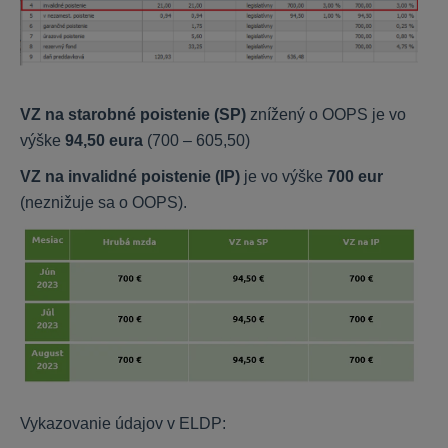
Personálne dotazníky
ALFA plus
VZ na starobné poistenie (SP)
znížený o OOPS je vo
výške
94,50 eura
(700 – 605,50)
Peňažný denník
VZ na invalidné poistenie (IP)
je vo výške
700 eur
Záväzky a pohľadávky
(neznižuje sa o OOPS).
DPH
Majetok
Sklad
Jazdy a cestovné príkazy
Uzávierky, DPFO
Nastavenia, inštalácia
KROS aplikácie
Daňové priznania
Vykazovanie údajov v ELDP: