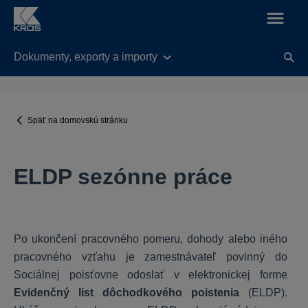
Dokumenty, exporty a importy
KROS Fakturácia
Legislatívne úpravy v aplikácií od 01.01.2025
Späť na domovskú stránku
Nastavenia
Všeobecné
ELDP sezónne práce
Balík KROS Fakturácie
Práca s dokladmi
Funkcie
Fakturácia do zahraničia
Po ukončení pracovného pomeru, dohody alebo iného
E-shop
pracovného vzťahu je zamestnávateľ povinný do
Výdavky
Sociálnej poisťovne odoslať v elektronickej forme
Evidenčný list dôchodkového poistenia
(ELDP).