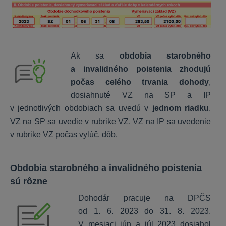
OLYMP
Inštalácia a nastavenia programu
Personalistika
Ak sa
obdobia starobného
Výpočet miezd
a invalidného poistenia zhodujú
Prevodné príkazy
počas celého trvania dohody
,
Ročné zúčtovanie dane a ZP
dosiahnuté VZ na SP a IP
Dokumenty, exporty a importy
v jednotlivých obdobiach sa uvedú v
jednom riadku
.
VZ na SP sa uvedie v rubrike VZ. VZ na IP sa uvedenie
v rubrike VZ počas vylúč. dôb.
OMEGA
Obdobia starobného a invalidného poistenia
Nastavenia
sú rôzne
DPH
Sklad a fakturácia
Dohodár pracuje na DPČS
Všeobecné
od 1. 6. 2023 do 31. 8. 2023.
V mesiaci jún a júl 2023 dosiahol
Majetok