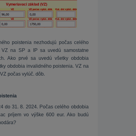
ného poistenia nezhodujú počas celého
té VZ na SP a IP sa uvedú samostatne
ch. Ako prvé sa uvedú všetky obdobia
ky obdobia invalidného poistenia. VZ na
 VZ počas vylúč. dôb.
istenia
4 do 31. 8. 2024. Počas celého obdobia
iac príjem vo výške 600 eur. Ako budú
hodára?