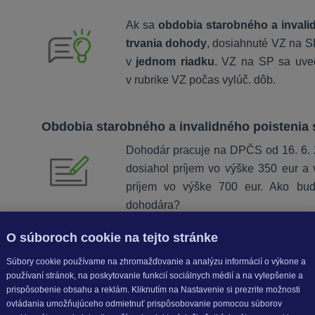
Ak sa
obdobia starobného a invali
trvania dohody
, dosiahnuté VZ na S
v
jednom riadku
. VZ na SP sa uved
v rubrike VZ počas vylúč. dôb.
Obdobia starobného a invalidného poistenia 
Dohodár pracuje na DPČS od 16. 6. 2
dosiahol príjem vo výške 350 eur a 
príjem vo výške 700 eur. Ako bu
dohodára?
Mzda jún 2024:
O súboroch cookie na tejto stránke
Súbory cookie používame na zhromažďovanie a analýzu informácií o výkone a
používaní stránok, na poskytovanie funkcií sociálnych médií a na vylepšenie a
prispôsobenie obsahu a reklám. Kliknutím na Nastavenie si prezrite možnosti
ovládania umožňujúceho odmietnuť prispôsobovanie pomocou súborov