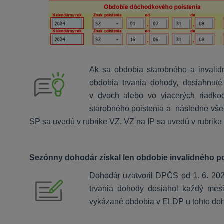
Ak sa obdobia starobného a invalid
obdobia trvania dohody, dosiahnu
v dvoch alebo vo viacerých riadko
starobného poistenia a následne všet
SP sa uvedú v rubrike VZ. VZ na IP sa uvedú v rubrike
Sezónny dohodár získal len obdobie invalidného po
Dohodár uzatvoril DPČS od 1. 6. 202
trvania dohody dosiahol každý mes
vykázané obdobia v ELDP u tohto do