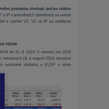
dného poistenia zhodujú počas celého
P a IP v jednotlivých obdobiach sa uvedú
ie v rubrike VZ. VZ na IP sa uvedenie
sú rôzne
024 do 31. 8. 2024. V mesiaci jún 2024
v mesiacoch júl a august 2024 dosiahol
dú vykázané obdobia v ELDP u tohto