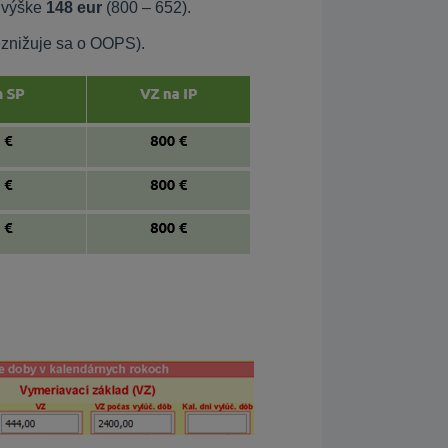
 výške
148 eur
(800 – 652).
eznižuje sa o OOPS).