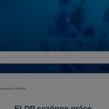
, exporty a importy
ELDP sezónne práce