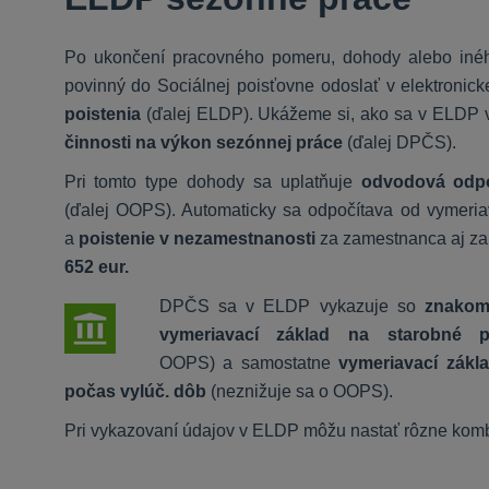
Po ukončení pracovného pomeru, dohody alebo inéh
povinný do Sociálnej poisťovne odoslať v elektronic
poistenia
(ďalej ELDP). Ukážeme si, ako sa v ELDP 
činnosti na výkon sezónnej práce
(ďalej DPČS).
Pri tomto type dohody sa uplatňuje
odvodová odpoč
(ďalej OOPS). Automaticky sa odpočítava od vymeri
a
poistenie v nezamestnanosti
za zamestnanca aj z
652 eur.
DPČS sa v ELDP vykazuje so
znakom
vymeriavací základ na
starobné 
OOPS) a samostatne
vymeriavací zákla
počas vylúč. dôb
(neznižuje sa o OOPS).
Pri vykazovaní údajov v ELDP môžu nastať rôzne komb