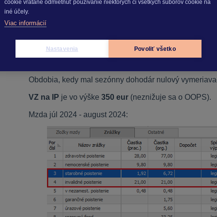
cookie vrátane odmietnuť používanie niektorých či všetkých súborov cookie na
iné účely.
Viac informácií
Nastavenia
Povoliť všetko
VZ na SP
znížený o OOPS je vo výške
0 eur
(350 – 65
Obdobia, kedy mal sezónny dohodár nulový vymeriava
VZ na IP
je vo výške
350 eur
(neznižuje sa o OOPS).
Mzda júl 2024 - august 2024: