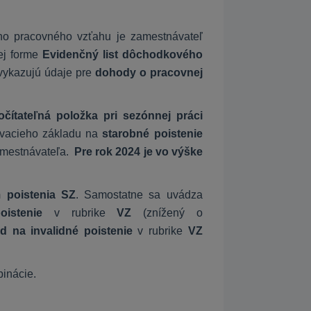
o pracovného vzťahu je zamestnávateľ
kej forme
Evidenčný list dôchodkového
vykazujú údaje pre
dohody o pracovnej
ítateľná položka pri sezónnej práci
avacieho základu na
starobné poistenie
amestnávateľa.
Pre rok 2024 je vo výške
 poistenia SZ
. Samostatne sa uvádza
poistenie
v rubrike
VZ
(znížený o
d na invalidné poistenie
v rubrike
VZ
inácie.