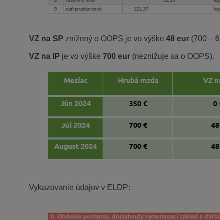
VZ na SP
znížený o OOPS je vo výške
48 eur
(700 – 6
VZ na IP
je vo výške
700 eur
(neznižuje sa o OOPS).
Vykazovanie údajov v ELDP: