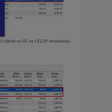
2).
cí základ na SP, sa v ELDP neuvádzajú.