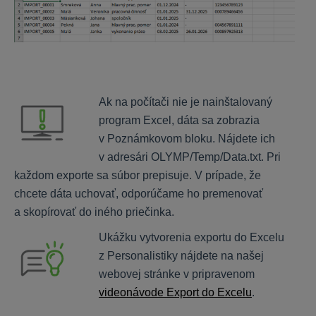
Stavario - Prvé kroky
Stavario - Časté otázky
Stavario - Nápoveda
Buildary.online - Časté otázky
Výmery
Ak na počítači nie je nainštalovaný
program Excel, dáta sa zobrazia
v Poznámkovom bloku. Nájdete ich
HYPO
v adresári OLYMP/Temp/Data.txt. Pri
každom exporte sa súbor prepisuje. V prípade, že
Inštalácia
chcete dáta uchovať, odporúčame ho premenovať
Všeobecné
a skopírovať do iného priečinka.
Nastavenia
Ukážku vytvorenia exportu do Excelu
Ohodnocovanie
z Personalistiky nájdete na našej
Mobilný znalec
webovej stránke v pripravenom
videonávode Export do Excelu
.
MEMO