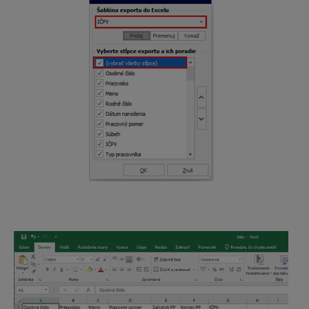
Uzávierka roka a daňové priznania
Daňové priznania
Stavebné riešenie
CENKROS 4 - Rozpočet
CENKROS 4 - Importy/Exporty
CENKROS 4 - Technické (inštalácia, aktivovanie ...)
CENKROS 4 - Chybové hlásenia
CENKROS 4 - Kalkulácia
CENEKON Tipy/databáza
Priebeh výstavby
Webové aplikácie - Technické
Stavebný rozpočet online