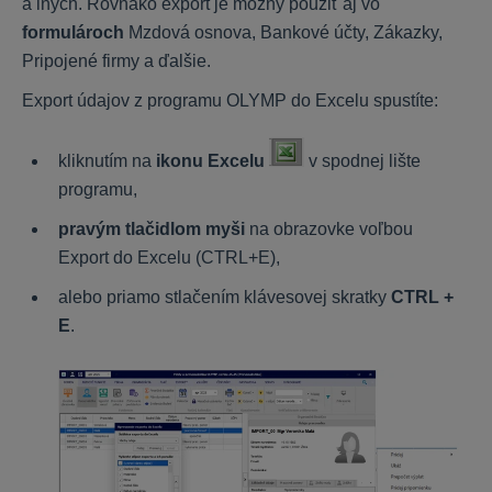
a iných. Rovnako export je možný použiť aj vo
KROS Sklad
formulároch
Mzdová osnova, Bankové účty, Zákazky,
Pripojené firmy a ďalšie.
Všeobecné
Export údajov z programu OLYMP do Excelu spustíte:
Nastavenia
Funkcie
kliknutím na
ikonu Excelu
v spodnej lište
programu,
Digitálna kancelária
pravým tlačidlom myši
na obrazovke voľbou
Export do Excelu (CTRL+E),
Začíname
alebo priamo stlačením klávesovej skratky
CTRL +
Čo KROS Digitálna kancelária ponúka
E
.
Používatelia
Funkcie
Prepojenie s účtovníctvom
Nastavenia