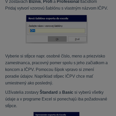
V zostavách
Biznis
,
Profi
a
Profesionál
tlačidlom
OLYMP
Pridaj vytvorí vzorovú šablónu s vlastným názvom IČPV.
Inštalácia a nastavenia programu
Personalistika
Výpočet miezd
Prevodné príkazy
Ročné zúčtovanie dane a ZP
Dokumenty, exporty a importy
Vyberie si stĺpce napr. osobné číslo, meno a priezvisko
zamestnanca, pracovný pomer spolu s jeho začiatkom a
koncom a IČPV. Pomocou šípok vpravo si zmení
OMEGA
poradie údajov. Napríklad stĺpec IČPV chce mať
umiestnený ako posledný.
Nastavenia
Užívatelia zostavy
Štandard
a
Basic
si vyberú všetky
DPH
údaje a v programe Excel si ponechajú iba požadované
Sklad a fakturácia
stĺpce.
Všeobecné
Majetok