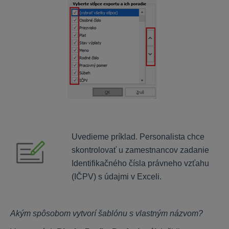
Personálne dotazníky
ALFA plus
Peňažný denník
Záväzky a pohľadávky
DPH
Majetok
Sklad
Uvedieme príklad. Personalista chce
Jazdy a cestovné príkazy
skontrolovať u zamestnancov zadanie
Uzávierky, DPFO
Identifikačného čísla právneho vzťahu
Nastavenia, inštalácia
(IČPV) s údajmi v Exceli.
KROS aplikácie
Daňové priznania
Akým spôsobom vytvorí šablónu s vlastným názvom?