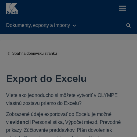
Dokumenty, exporty a importy
KROS Fakturácia
Legislatívne úpravy v aplikácií od 01.01.2025
Späť na domovskú stránku
Nastavenia
Všeobecné
Export do Excelu
Balík KROS Fakturácie
Práca s dokladmi
Funkcie
Viete ako jednoducho si môžete vytvoriť v OLYMPE
vlastnú zostavu priamo do Excelu?
Fakturácia do zahraničia
E-shop
Zobrazené údaje exportovať do Excelu je možné
Výdavky
v
evidencii
Personalistika, Výpočet miezd, Prevodné
príkazy, Zúčtovanie preddavkov, Plán dovoleniek