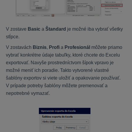
KROS Dochádzka
Základné nastavenia
Prístupy a čítačky
V zostave
Basic
a
Štandard
je možné iba vybrať všetky
Nastavenie zamestnanca
stĺpce.
Voliteľné položky a výnimky
V zostavách
Biznis
,
Profi
a
Profesionál
môžete priamo
Pracovné kalendáre
vybrať konkrétne údaje tabuľky, ktoré chcete do Excelu
Spracovanie dochádzky
exportovať. Navyše prostredníctvom šípok vpravo je
Tlačové zostavy
možné meniť ich poradie. Takto vytvorené vlastné
šablóny exportov si viete uložiť a opakovanie používať.
V prípade potreby šablóny môžete premenovať a
HR systém
nepotrebné vymazať.
Nastavenie HR systému
Práca s kartou zamestnanca
Práca so šanónmi