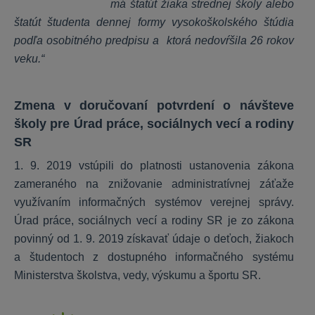
má štatút žiaka strednej školy alebo
Personálne dotazníky
štatút študenta dennej formy vysokoškolského štúdia
podľa osobitného predpisu a ktorá nedovŕšila 26 rokov
veku.“
ALFA plus
Peňažný denník
Zmena v doručovaní potvrdení o návšteve
školy pre Úrad práce, sociálnych vecí a rodiny
Záväzky a pohľadávky
SR
DPH
Majetok
1. 9. 2019 vstúpili do platnosti ustanovenia zákona
Sklad
zameraného na znižovanie administratívnej záťaže
využívaním informačných systémov verejnej správy.
Jazdy a cestovné príkazy
Úrad práce, sociálnych vecí a rodiny SR je zo zákona
Uzávierky, DPFO
povinný od 1. 9. 2019 získavať údaje o deťoch, žiakoch
Nastavenia, inštalácia
a študentoch z dostupného informačného systému
KROS aplikácie
Ministerstva školstva, vedy, výskumu a športu SR.
Daňové priznania