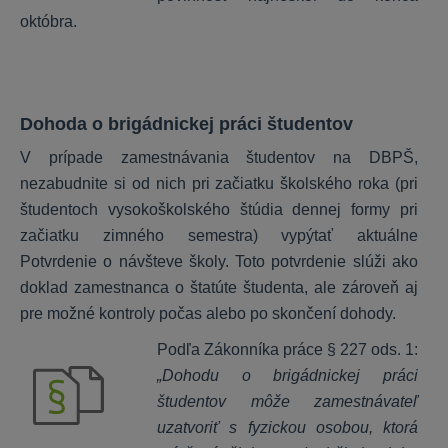
KROS Dochádzka
októbra.
Základné nastavenia
Prístupy a čítačky
Nastavenie zamestnanca
Dohoda o brigádnickej práci študentov
Voliteľné položky a výnimky
V prípade zamestnávania študentov na DBPŠ,
Pracovné kalendáre
nezabudnite si od nich pri začiatku školského roka (pri
Spracovanie dochádzky
študentoch vysokoškolského štúdia dennej formy pri
Tlačové zostavy
začiatku zimného semestra) vypýtať aktuálne
Potvrdenie o návšteve školy. Toto potvrdenie slúži ako
doklad zamestnanca o štatúte študenta, ale zároveň aj
HR systém
pre možné kontroly počas alebo po skončení dohody.
Nastavenie HR systému
Podľa Zákonníka práce § 227 ods. 1:
Práca s kartou zamestnanca
„Dohodu o brigádnickej práci
Práca so šanónmi
študentov môže zamestnávateľ
uzatvoriť s fyzickou osobou, ktorá