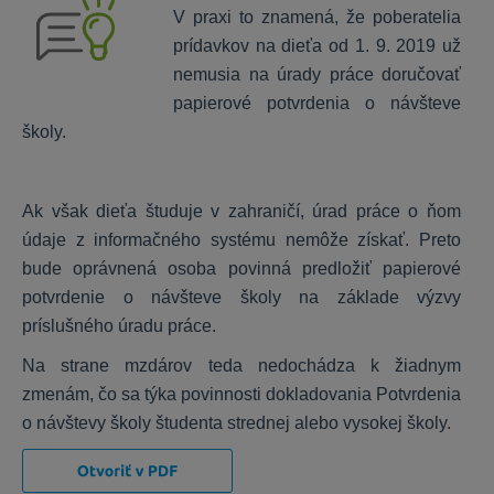
V praxi to znamená, že poberatelia
OLYMP
prídavkov na dieťa od 1. 9. 2019 už
nemusia na úrady práce doručovať
Inštalácia a nastavenia programu
papierové potvrdenia o návšteve
Personalistika
školy.
Výpočet miezd
Prevodné príkazy
Ročné zúčtovanie dane a ZP
Ak však dieťa študuje v zahraničí, úrad práce o ňom
Dokumenty, exporty a importy
údaje z informačného systému nemôže získať. Preto
bude oprávnená osoba povinná predložiť papierové
potvrdenie o návšteve školy na základe výzvy
OMEGA
príslušného úradu práce.
Na strane mzdárov teda nedochádza k žiadnym
Nastavenia
zmenám, čo sa týka povinnosti dokladovania Potvrdenia
DPH
o návštevy školy študenta strednej alebo vysokej školy.
Sklad a fakturácia
Všeobecné
Majetok