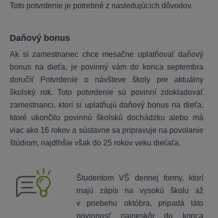
Toto potvrdenie je potrebné z nasledujúcich dôvodov.
KROS Sklad
Všeobecné
Daňový bonus
Nastavenia
Ak si zamestnanec chce mesačne uplatňovať daňový
Funkcie
bonus na dieťa, je povinný vám do konca septembra
doručiť Potvrdenie o návšteve školy pre aktuálny
školský rok. Toto potvrdenie sú povinní zdokladovať
Digitálna kancelária
zamestnanci, ktorí si uplatňujú daňový bonus na dieťa,
ktoré ukončilo povinnú školskú dochádzku alebo má
Začíname
viac ako 16 rokov a sústavne sa pripravuje na povolanie
Čo KROS Digitálna kancelária ponúka
štúdiom, najdlhšie však do 25 rokov veku dieťaťa.
Používatelia
Funkcie
Prepojenie s účtovníctvom
Študentom VŠ dennej formy, ktorí
Nastavenia
majú zápis na vysokú školu až
v priebehu októbra, pripadá táto
povinnosť najneskôr do konca