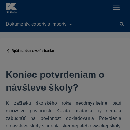
Dokumenty, exporty a importy
KROS Fakturácia
Legislatívne úpravy v aplikácií od 01.01.2025
Späť na domovskú stránku
Nastavenia
Všeobecné
Koniec potvrdeniam o
Balík KROS Fakturácie
Práca s dokladmi
návšteve školy?
Funkcie
Fakturácia do zahraničia
K začiatku školského roka neodmysliteľne patrí
E-shop
množstvo povinností. Každá mzdárka by nemala
Výdavky
zabudnúť na povinnosť dokladovania Potvrdenia
o návšteve školy študenta strednej alebo vysokej školy.