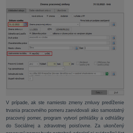
KROS Dochádzka
Základné nastavenia
Prístupy a čítačky
Nastavenie zamestnanca
Voliteľné položky a výnimky
Pracovné kalendáre
Spracovanie dochádzky
Tlačové zostavy
HR systém
Nastavenie HR systému
V prípade, ak ste namiesto zmeny zmluvy predĺženie
trvania pracovného pomeru zaevidovali ako samostatný
Práca s kartou zamestnanca
pracovný pomer, program vytvorí prihlášky a odhlášky
Práca so šanónmi
do Sociálnej a zdravotnej poisťovne. Za ukončený