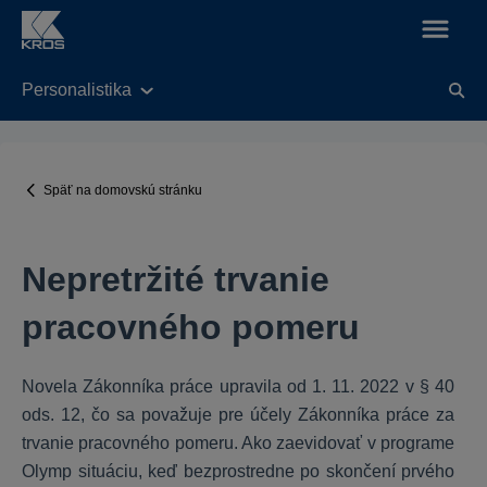
Personalistika
KROS Fakturácia
Legislatívne úpravy v aplikácií od 01.01.2025
Späť na domovskú stránku
Nastavenia
Všeobecné
Nepretržité trvanie
Balík KROS Fakturácie
Práca s dokladmi
pracovného pomeru
Funkcie
Fakturácia do zahraničia
Novela Zákonníka práce upravila od 1. 11. 2022 v § 40
E-shop
ods. 12, čo sa považuje pre účely Zákonníka práce za
Výdavky
trvanie pracovného pomeru. Ako zaevidovať v programe
Olymp situáciu, keď bezprostredne po skončení prvého