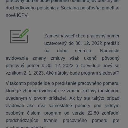
pracovný pomer bude potrebné odoslať aj evidenčný list
Personálne dotazníky
dôchodkového poistenia a Sociálna poisťovňa pridelí aj
nové IČPV.
ALFA plus
Zamestnávateľ chce pracovný pomer
Peňažný denník
uzatvorený do 30. 12. 2022 predĺžiť
Záväzky a pohľadávky
na dobu neurčitú. Namiesto
evidovania zmeny zmluvy však ukončí pôvodný
DPH
pracovný pomer k 30. 12. 2022 a zaeviduje nový so
Majetok
vznikom 2. 1. 2023. Aké nároky bude program sledovať?
Sklad
Jazdy a cestovné príkazy
V takomto prípade ide o predĺženie pracovného pomeru,
Uzávierky, DPFO
ktoré je vhodné evidovať cez zmenu zmluvy (postupom
uvedeným v prvom príklade). Ak by ste takýto prípad
Nastavenia, inštalácia
evidovali ako dva samostatné pomery pod jedným
KROS aplikácie
osobným číslom, program od verzie 22.80 zohľadní
Daňové priznania
predchádzajúce trvanie pracovného pomeru pre
nasledovné nároky: