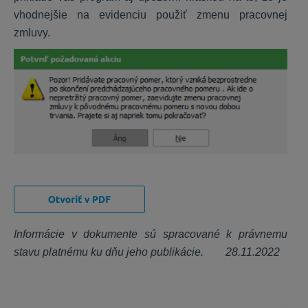
vhodnejšie na evidenciu použiť zmenu pracovnej
Uzávierka roka a daňové priznania
zmluvy.
Daňové priznania
Stavebné riešenie
CENKROS 4 - Rozpočet
CENKROS 4 - Importy/Exporty
CENKROS 4 - Technické (inštalácia, aktivovanie ...)
CENKROS 4 - Chybové hlásenia
CENKROS 4 - Kalkulácia
Informácie v dokumente sú spracované k právnemu
CENEKON Tipy/databáza
stavu platnému ku dňu jeho publikácie. 28.11.2022
Priebeh výstavby
Webové aplikácie - Technické
Stavebný rozpočet online