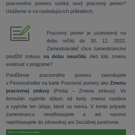
pracovného pomeru vzniká nový pracovný pomer?
KROS Sklad
Ukážeme si na nasledujúcich príkladoch.
Všeobecné
Nastavenia
Pracovný pomer je uzatvorený na
Funkcie
dobu určitú do 30. 12. 2022.
Zamestnávateľ chce zamestnancovi
predĺžiť zmluvu
na dobu neurčitú
. Ako túto zmenu
Digitálna kancelária
evidovať v programe?
Začíname
Predĺženie pracovného pomeru zaevidujete
Čo KROS Digitálna kancelária ponúka
v Personalistike na karte Pracovné pomery ako
Zmenu
Používatelia
pracovnej zmluvy
(Pridaj – Zmena zmluvy). Vo
Funkcie
formulári vyplníte dátum od kedy zmena nastáva
a vyplníte len údaje, ktoré sa menia. V tomto prípade
Prepojenie s účtovníctvom
zamestnanca neodhlasujete a ani nanovo
Nastavenia
neprihlasujete do zdravotnej ani Sociálnej poisťovne.