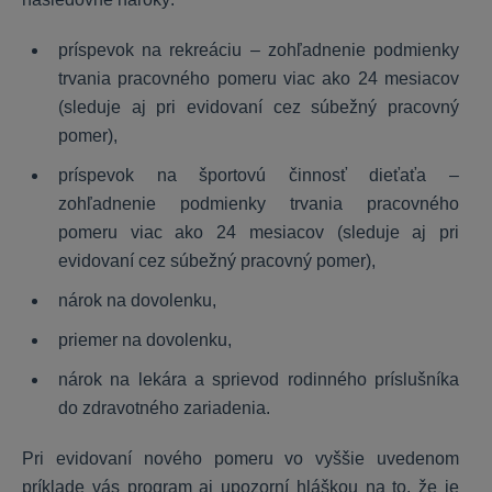
OLYMP
príspevok na rekreáciu – zohľadnenie podmienky
trvania pracovného pomeru viac ako 24 mesiacov
Inštalácia a nastavenia programu
(sleduje aj pri evidovaní cez súbežný pracovný
Personalistika
pomer),
Výpočet miezd
Prevodné príkazy
príspevok na športovú činnosť dieťaťa –
Ročné zúčtovanie dane a ZP
zohľadnenie podmienky trvania pracovného
pomeru viac ako 24 mesiacov (sleduje aj pri
Dokumenty, exporty a importy
evidovaní cez súbežný pracovný pomer),
nárok na dovolenku,
OMEGA
priemer na dovolenku,
Nastavenia
nárok na lekára a sprievod rodinného príslušníka
DPH
do zdravotného zariadenia.
Sklad a fakturácia
Pri evidovaní nového pomeru vo vyššie uvedenom
Všeobecné
príklade vás program aj upozorní hláškou na to, že je
Majetok