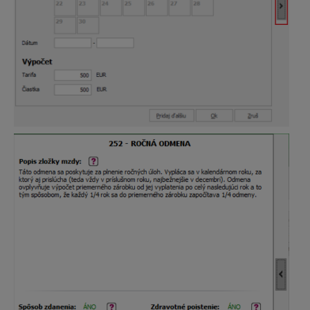
Uzávierka roka a daňové priznania
Daňové priznania
Stavebné riešenie
CENKROS 4 - Rozpočet
CENKROS 4 - Importy/Exporty
CENKROS 4 - Technické (inštalácia, aktivovanie ...)
CENKROS 4 - Chybové hlásenia
CENKROS 4 - Kalkulácia
CENEKON Tipy/databáza
Priebeh výstavby
Webové aplikácie - Technické
Stavebný rozpočet online