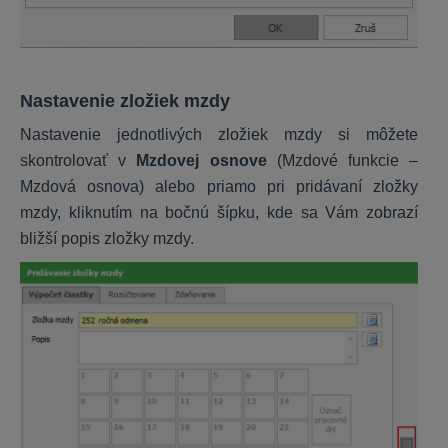
OLYMP
Inštalácia a nastavenia programu
Nastavenie zložiek mzdy
Personalistika
Výpočet miezd
Nastavenie jednotlivých zložiek mzdy si môžete
Prevodné príkazy
skontrolovať v
Mzdovej osnove
(Mzdové funkcie –
Ročné zúčtovanie dane a ZP
Mzdová osnova) alebo priamo pri pridávaní zložky
mzdy, kliknutím na bočnú šípku, kde sa Vám zobrazí
Dokumenty, exporty a importy
bližší popis zložky mzdy.
OMEGA
Nastavenia
DPH
Sklad a fakturácia
Všeobecné
Majetok