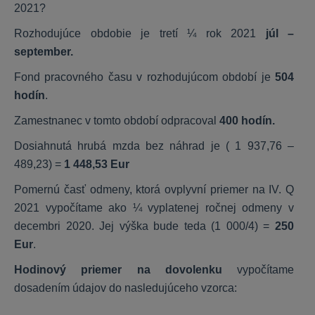
2021?
Všeobecné
Rozhodujúce obdobie je tretí ¼ rok 2021
júl –
september.
Fond pracovného času v rozhodujúcom období je
504
KROS účet
hodín
.
Zamestnanec v tomto období odpracoval
400 hodín.
Dosiahnutá hrubá mzda bez náhrad je ( 1 937,76 –
489,23) =
1 448,53 Eur
Pomernú časť odmeny, ktorá ovplyvní priemer na IV. Q
2021 vypočítame ako ¼ vyplatenej ročnej odmeny v
decembri 2020. Jej výška bude teda (1 000/4) =
250
Eur
.
Hodinový priemer na dovolenku
vypočítame
dosadením údajov do nasledujúceho vzorca: