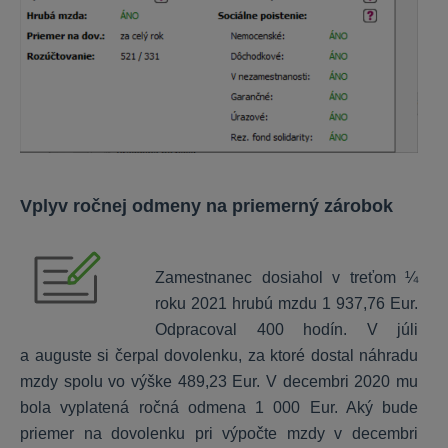
Stavario - Prvé kroky
Stavario - Časté otázky
Stavario - Nápoveda
Buildary.online - Časté otázky
Výmery
Vplyv ročnej odmeny na priemerný zárobok
HYPO
Inštalácia
Zamestnanec dosiahol v treťom ¼
Všeobecné
roku 2021 hrubú mzdu 1 937,76 Eur.
Nastavenia
Odpracoval 400 hodín. V júli
Ohodnocovanie
a auguste si čerpal dovolenku, za ktoré dostal náhradu
Mobilný znalec
mzdy spolu vo výške 489,23 Eur. V decembri 2020 mu
bola vyplatená ročná odmena 1 000 Eur. Aký bude
priemer na dovolenku pri výpočte mzdy v decembri
MEMO