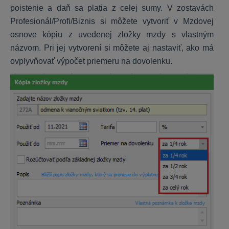
poistenie a daň sa platia z celej sumy. V zostavách
Personálne dotazníky
Profesionál/Profi/Biznis si môžete vytvoriť v Mzdovej
osnove kópiu z uvedenej zložky mzdy s vlastným
názvom. Pri jej vytvorení si môžete aj nastaviť, ako má
ALFA plus
ovplyvňovať výpočet priemeru na dovolenku.
Peňažný denník
Záväzky a pohľadávky
DPH
Majetok
Sklad
Jazdy a cestovné príkazy
Uzávierky, DPFO
Nastavenia, inštalácia
KROS aplikácie
Daňové priznania