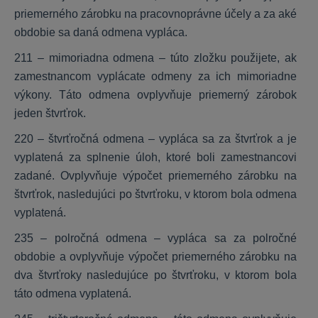
KROS Sklad
priemerného zárobku na pracovnoprávne účely a za aké
obdobie sa daná odmena vypláca.
Všeobecné
211 – mimoriadna odmena – túto zložku použijete, ak
Nastavenia
zamestnancom vyplácate odmeny za ich mimoriadne
Funkcie
výkony. Táto odmena ovplyvňuje priemerný zárobok
jeden štvrťrok.
Digitálna kancelária
220 – štvrťročná odmena – vypláca sa za štvrťrok a je
vyplatená za splnenie úloh, ktoré boli zamestnancovi
Začíname
zadané. Ovplyvňuje výpočet priemerného zárobku na
Čo KROS Digitálna kancelária ponúka
štvrťrok, nasledujúci po štvrťroku, v ktorom bola odmena
Používatelia
vyplatená.
Funkcie
235 – polročná odmena – vypláca sa za polročné
Prepojenie s účtovníctvom
obdobie a ovplyvňuje výpočet priemerného zárobku na
Nastavenia
dva štvrťroky nasledujúce po štvrťroku, v ktorom bola
táto odmena vyplatená.