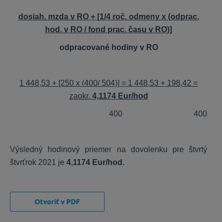
dosiah. mzda v RO + [1/4 roč. odmeny x (odprac.
hod. v RO / fond prac. času v RO)]
odpracované hodiny v RO
1 448,53 + [250 x (400/ 504)] = 1 448,53 + 198,42 =
zaokr.
4,1174 Eur/hod
400 400
Výsledný hodinový priemer na dovolenku pre štvrtý
štvrťrok 2021 je
4,1174 Eur/hod.