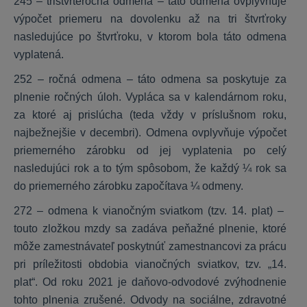
245 – trištvrteročná odmena – táto odmena ovplyvňuje
KROS Dochádzka
výpočet priemeru na dovolenku až na tri štvrťroky
nasledujúce po štvrťroku, v ktorom bola táto odmena
Základné nastavenia
vyplatená.
Prístupy a čítačky
Nastavenie zamestnanca
252 – ročná odmena – táto odmena sa poskytuje za
Voliteľné položky a výnimky
plnenie ročných úloh. Vypláca sa v kalendárnom roku,
Pracovné kalendáre
za ktoré aj prislúcha (teda vždy v príslušnom roku,
najbežnejšie v decembri). Odmena ovplyvňuje výpočet
Spracovanie dochádzky
priemerného zárobku od jej vyplatenia po celý
Tlačové zostavy
nasledujúci rok a to tým spôsobom, že každý ¼ rok sa
do priemerného zárobku započítava ¼ odmeny.
HR systém
272 – odmena k vianočným sviatkom (tzv. 14. plat) –
touto zložkou mzdy sa zadáva peňažné plnenie, ktoré
Nastavenie HR systému
môže zamestnávateľ poskytnúť zamestnancovi za prácu
Práca s kartou zamestnanca
pri príležitosti obdobia vianočných sviatkov, tzv. „14.
Práca so šanónmi
plat“. Od roku 2021 je daňovo-odvodové zvýhodnenie
tohto plnenia zrušené. Odvody na sociálne, zdravotné