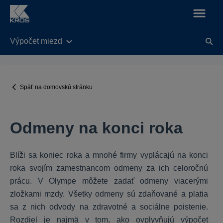
Výpočet miezd
KROS Fakturácia
Legislatívne úpravy v aplikácií od 01.01.2025
Späť na domovskú stránku
Nastavenia
Všeobecné
Odmeny na konci roka
Balík KROS Fakturácie
Práca s dokladmi
Funkcie
Blíži sa koniec roka a mnohé firmy vyplácajú na konci
roka svojím zamestnancom odmeny za ich celoročnú
Fakturácia do zahraničia
prácu. V Olympe môžete zadať odmeny viacerými
E-shop
zložkami mzdy. Všetky odmeny sú zdaňované a platia
Výdavky
sa z nich odvody na zdravotné a sociálne poistenie.
Rozdiel je najmä v tom, ako ovplyvňujú výpočet