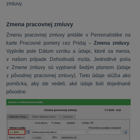
zmluvy.
KROS Sklad
Všeobecné
Zmena pracovnej zmluvy
Nastavenia
Zmenu pracovnej zmluvy pridáte v Personalistike na
Funkcie
karte Pracovné pomery cez Pridaj –
Zmena zmluvy
.
Vyplníte pole Dátum vzniku a údaje, ktoré sa menia,
v našom prípade Dohodnutá mzda. Jednotlivé polia
Digitálna kancelária
v Zmene zmluvy sú vyplnené šedým písmom (údaje
z pôvodnej pracovnej zmluvy). Tieto údaje slúžia ako
Začíname
pomôcka, aby ste vedeli, aké údaje boli dojednané
Čo KROS Digitálna kancelária ponúka
pôvodne.
Používatelia
Funkcie
Prepojenie s účtovníctvom
Nastavenia