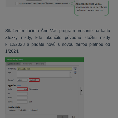
Personálne dotazníky
ALFA plus
Stlačením tlačidla Áno Vás program presunie na kartu
Zložky mzdy, kde ukončíte pôvodnú zložku mzdy
Peňažný denník
k 12/2023 a pridáte novú s novou tarifou platnou od
Záväzky a pohľadávky
1/2024.
DPH
Majetok
Sklad
Jazdy a cestovné príkazy
Uzávierky, DPFO
Nastavenia, inštalácia
KROS aplikácie
Daňové priznania