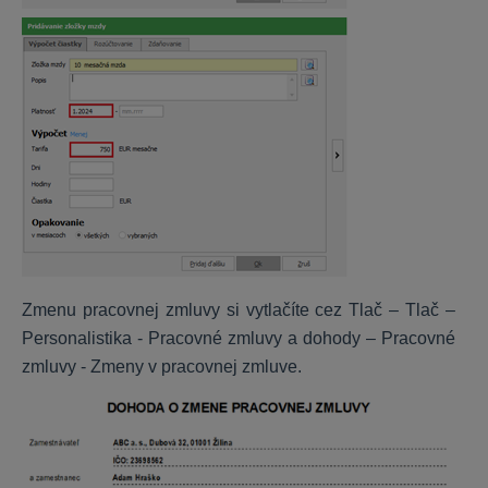
OLYMP
Inštalácia a nastavenia programu
Personalistika
Výpočet miezd
Prevodné príkazy
Ročné zúčtovanie dane a ZP
Dokumenty, exporty a importy
OMEGA
Zmenu pracovnej zmluvy si vytlačíte cez Tlač – Tlač –
Personalistika - Pracovné zmluvy a dohody – Pracovné
Nastavenia
zmluvy - Zmeny v pracovnej zmluve.
DPH
Sklad a fakturácia
Všeobecné
Majetok