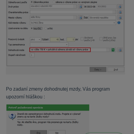
KROS Dochádzka
Základné nastavenia
Prístupy a čítačky
Nastavenie zamestnanca
Voliteľné položky a výnimky
Pracovné kalendáre
Spracovanie dochádzky
Tlačové zostavy
HR systém
Po zadaní zmeny dohodnutej mzdy, Vás program
upozorní hláškou :
Nastavenie HR systému
Práca s kartou zamestnanca
Práca so šanónmi