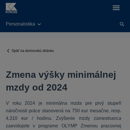
Personalistika
KROS Fakturácia
Legislatívne úpravy v aplikácií od 01.01.2025
Späť na domovskú stránku
Nastavenia
Všeobecné
Zmena výšky minimálnej
Balík KROS Fakturácie
Práca s dokladmi
mzdy od 2024
Funkcie
Fakturácia do zahraničia
V roku 2024 je minimálna mzda pre prvý stupeň
E-shop
náročnosti práce stanovená na 750 eur mesačne, resp.
Výdavky
4,310 eur / hodinu. Zvýšenie mzdy zamestnanca
zaevidujete v programe OLYMP Zmenou pracovnej