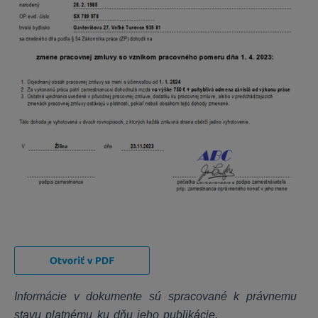
Uzávierka roka a daňové priznania
Daňové priznania
Stavebné riešenie
CENKROS 4 - Rozpočet
CENKROS 4 - Importy/Exporty
CENKROS 4 - Technické (inštalácia, aktivovanie ...)
CENKROS 4 - Chybové hlásenia
CENKROS 4 - Kalkulácia
CENEKON Tipy/databáza
Priebeh výstavby
Informácie v dokumente sú spracované k právnemu
Webové aplikácie - Technické
stavu platnému ku dňu jeho publikácie.
Stavebný rozpočet online